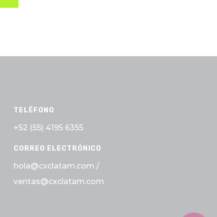
TELÉFONO
+52 (55)
4195 6355
CORREO ELECTRÓNICO
hola@cxclatam.com /
ventas@cxclatam.com