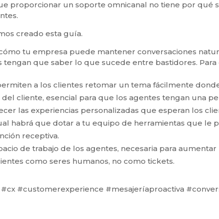
e proporcionar un soporte omnicanal no tiene por qué
entes.
mos creado esta guía.
r cómo tu empresa puede mantener conversaciones natural
s tengan que saber lo que sucede entre bastidores. Para 
ermiten a los clientes retomar un tema fácilmente donde
 del cliente, esencial para que los agentes tengan una p
ecer las experiencias personalizadas que esperan los clie
cual habrá que dotar a tu equipo de herramientas que le p
nción receptiva.
pacio de trabajo de los agentes, necesaria para aumentar 
clientes como seres humanos, no como tickets.
e #cx #customerexperience #mesajeríaproactiva #conver