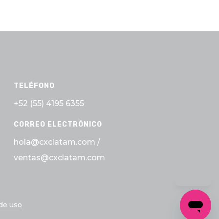
TELÉFONO
+52 (55)
4195 6355
CORREO ELECTRÓNICO
hola@cxclatam.com /
ventas@cxclatam.com
de uso