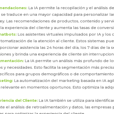
omendaciones:
La IA permite la recopilación y el análisis
to se traduce en una mayor capacidad para personalizar la
ey. Las recomendaciones de productos, contenido y servic
la experiencia del cliente y aumenta las tasas de conversi
Chatbots:
Los asistentes virtuales impulsados por IA y l
tomatización de la atención al cliente. Estos sistemas 
rcionar asistencia las 24 horas del día, los 7 días de la s
ones y brinda una experiencia de cliente sin interrupcion
egmentación:
La IA permite un análisis más profundo de lo
y necesidades. Esto facilita la segmentación más precisa 
cíficos para grupos demográficos o de comportamiento 
eting:
La automatización del marketing basada en IA agili
 relevante en momentos oportunos. Esto optimiza la adquis
iencia del Cliente:
La IA también se utiliza para identific
e el análisis de retroalimentación y datos, las empresas
s para optimizar la experiencia del cliente.