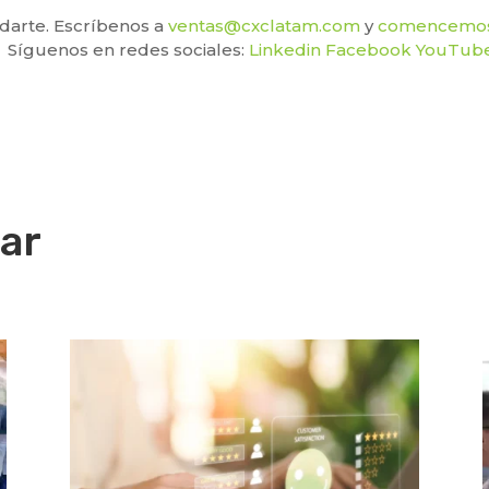
arte. Escríbenos a
ventas@cxclatam.com
y
comencemos 
Síguenos en redes sociales:
Linkedin
Facebook
YouTub
ar