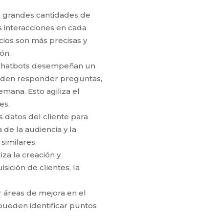
 de grandes cantidades de
s interacciones en cada
ios son más precisas y
ón.
os chatbots desempeñan un
pueden responder preguntas,
emana. Esto agiliza el
es.
s datos del cliente para
de la audiencia y la
similares.
za la creación y
ición de clientes, la
ar áreas de mejora en el
 pueden identificar puntos