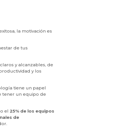
tosa, la motivación es
nestar de tus
claros y alcanzables, de
productividad y los
ogía tiene un papel
be tener un equipo de
ño el
25% de los equipos
nales de
dor.