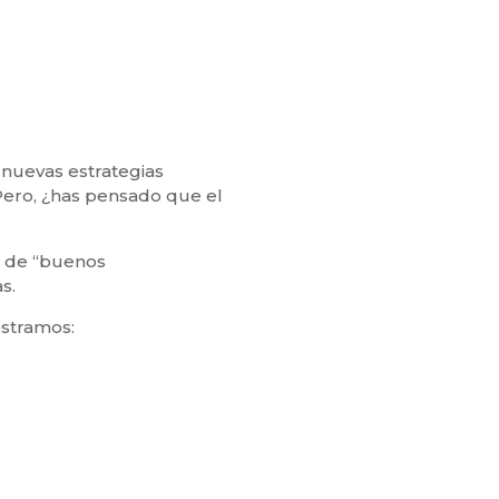
 nuevas estrategias
Pero, ¿has pensado que el
á de “buenos
as.
ostramos: