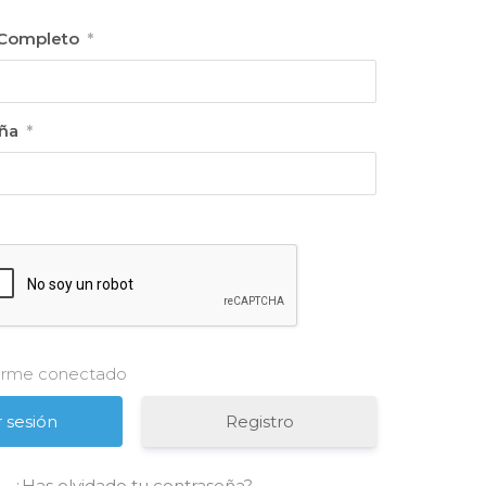
Completo
*
ña
*
rme conectado
Registro
¿Has olvidado tu contraseña?