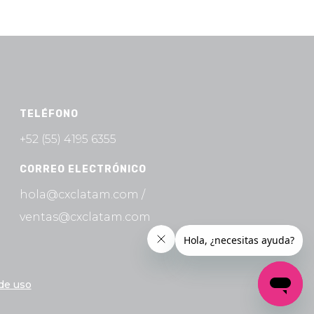
TELÉFONO
+52 (55)
4195 6355
CORREO ELECTRÓNICO
hola@cxclatam.com /
ventas@cxclatam.com
de uso